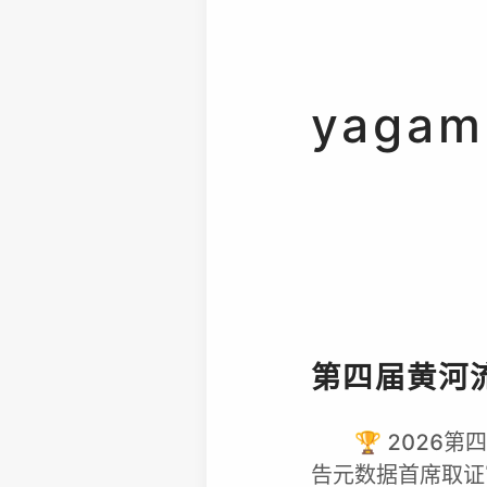
yagam
第四届黄河
🏆 2026
告元数据首席取证官：y