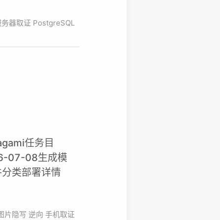
服务器取证
PostgreSQL
agami任务目
26-07-08生成模
组件分类部署详情
图片隐写
逆向
手机取证