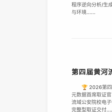
程序逆向分析/生成时
与环境......
第四届黄河
🏆 2026
元数据首席取证官：y
流域公安院校电子物
完整型取证交付....