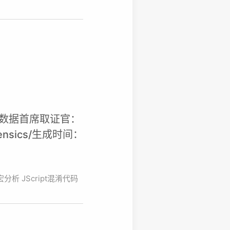
报告元数据首席取证官：
orensics/生成时间：
A宏分析
JScript混淆代码